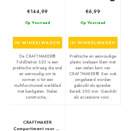
€144,99
€6,99
Op Voorraad
Op Voorraad
IN WINKELWAGEN
IN WINKELWAGEN
De CRAFTMAKER®
Praktische en eenvoudige
FoldStation S20 is een
plastic snelspan klem met
praktische schraag die snel
een stalen kern van
en eenvoudig om te
CRAFTMAKER®. Kan ook
vormen is tot een
omgekeerd worden
multifunctioneel werkblad
gebruikt als spreider.
met bankgaten. Stalen
Bereik 300 mm. Geschikt
constructie,...
als accessoire voor...
CRAFTMAKER
Compartiment voor de