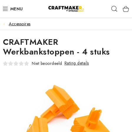
Skip
Sear
to
content
Accessoires
WERKTAFELS
CRAFTMAKER
ZAAGBOK
Werkbankstoppen - 4 stuks
ROLBOKKEN
Rating details
Niet beoordeeld
WERKPLEKORGANISATIE
KLEMMEN
ACCESSOIRES
Contact
Verzending
Retourneren van Goederen
Algemene Voorwaarden
Privacybeleid