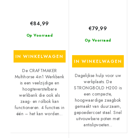
€84,99
€79,99
Op Voorraad
Op Voorraad
IN WINKELWAGEN
IN WINKELWAGEN
De CRAFTMAKER
Dagelijkse hulp voor uw
Multihorse 4in1 Werkbank
werkplaats. De
is een veelzijdige en
STRONGBOLD H200 is
hoogteverstelbare
een compacte,
werkbank die ook als
hoogwaardige zaagbok
zaag- en rolbok kan
gemaakt van duurzaam,
functioneren. 4 functies in
gepoedercoat staal. Snel
één – het kan worden...
uitvouwbare poten met
antislipvoeten...