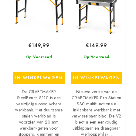
€149,99
€149,99
Op Voorraad
Op Voorraad
IN WINKELWAGEN
IN WINKELWAGEN
De CRAFTMAKER
Nieuwe versie van de
SteelBench S110 is een
CRAFTMAKER Pro Station
veelzijdige opvouwbare
S30 multifunctionele
werkbank. Het duurzame
inklapbare werkbank met
stalen werkblad is
verwisselbaar blad. De V2
voorzien van 20 mm
biedt u een eenvoudig
werkbankgaten voor
uitklapbaar en draagbaar
stoppers, klemmen en
werkoppervlak...