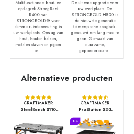
Multifunctioneel hout- en
De ultieme upgrade voor
opslagrek StrongRack
uw werkplaats. De
R400 van
STRONGBOLD H800 is
STRONGBOLD® voor
de nieuwste generatie
slimme ruimtebenutting in
telescopische zaagbok,
uw werkplaats. Opslag van
gebouwd om lang mee te
hout, houten balken,
gaan. Gemaakt van
metalen staven en pijpen
duurzame,
in...
gepoedercoate...
Alternatieve producten
CRAFTMAKER
CRAFTMAKER
SteelBench S110
ProStation S30
Werkbank
Werkbank
Tip