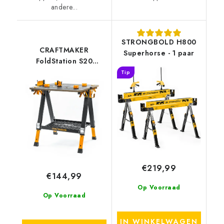
andere...
STRONGBOLD H800
CRAFTMAKER
Superhorse - 1 paar
FoldStation S20
Verstelbare Schraag
Tip
en Werkblad
€219,99
€144,99
Op Voorraad
Op Voorraad
IN WINKELWAGEN