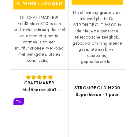
IN WINKELWAGEN
De ultieme upgrade voor
De CRAFTMAKER®
uw werkplaats. De
FoldStation S20 is een
STRONGBOLD H800 is
praktische schraag die snel
de nieuwste generatie
en eenvoudig om te
telescopische zaagbok,
vormen is tot een
gebouwd om lang mee te
multifunctioneel werkblad
gaan. Gemaakt van
met bankgaten. Stalen
duurzame,
constructie,...
gepoedercoate...
CRAFTMAKER
STRONGBOLD H200
Multihorse 4in1
Superhorse - 1 paar
Werkbank
Tip