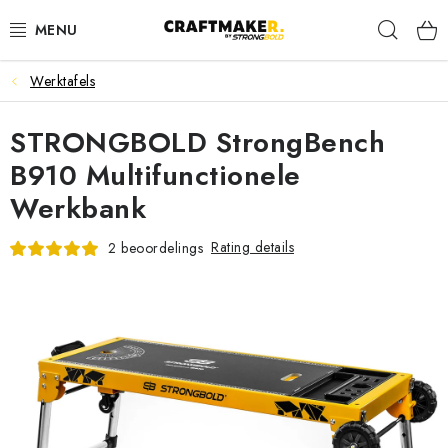
Skip
Sear
to
content
Werktafels
WERKTAFELS
STRONGBOLD StrongBench
ZAAGBOK
B910 Multifunctionele
ROLBOKKEN
Werkbank
WERKPLEKORGANISATIE
Rating details
2 beoordelings
KLEMMEN
ACCESSOIRES
Contact
Verzending
Retourneren van Goederen
Algemene Voorwaarden
Privacybeleid