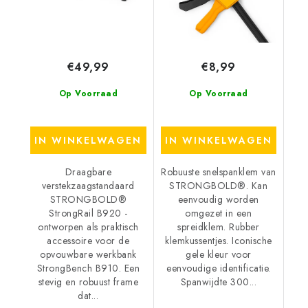
€49,99
€8,99
Op Voorraad
Op Voorraad
IN WINKELWAGEN
IN WINKELWAGEN
Draagbare
Robuuste snelspanklem van
verstekzaagstandaard
STRONGBOLD®. Kan
STRONGBOLD®
eenvoudig worden
StrongRail B920 -
omgezet in een
ontworpen als praktisch
spreidklem. Rubber
accessoire voor de
klemkussentjes. Iconische
opvouwbare werkbank
gele kleur voor
StrongBench B910. Een
eenvoudige identificatie.
stevig en robuust frame
Spanwijdte 300...
dat...