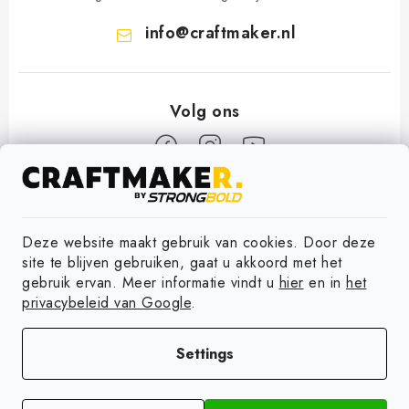
info
@
craftmaker.nl
F
o
Informatie
Deze website maakt gebruik van cookies. Door deze
o
site te blijven gebruiken, gaat u akkoord met het
t
Contact
gebruik ervan. Meer informatie vindt u
hier
en in
het
Wij accepteren online betalingen
e
privacybeleid van Google
.
Verzending
r
Copyright 2026
Craftmaker
. Alle rechten voorbehouden.
Cookie-instellingen
Retourneren van Goederen
Settings
bewerken
Algemene Voorwaarden
Gemaakt door Shoptet Premium