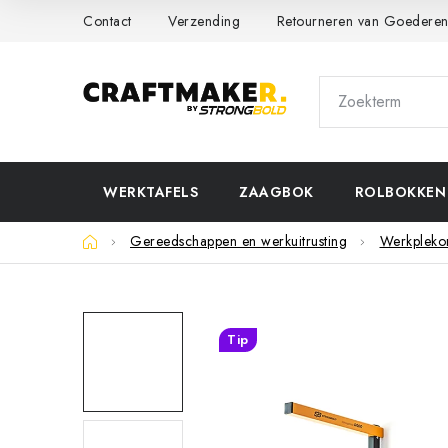
Skip
Contact
Verzending
Retourneren van Goedere
to
content
WERKTAFELS
ZAAGBOK
ROLBOKKEN
Home
Gereedschappen en werkuitrusting
Werkplekor
Tip