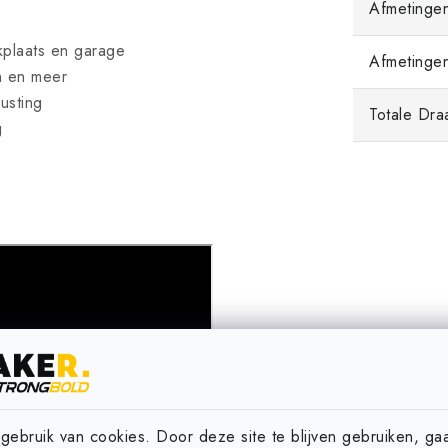
Afmetingen
kplaats en garage
Afmetingen
n en meer
usting
Totale Dra
g
ebruik van cookies. Door deze site te blijven gebruiken, ga