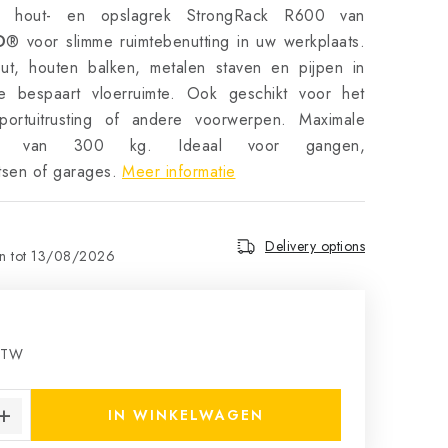
eel hout- en opslagrek StrongRack R600 van
D
® voor slimme ruimtebenutting in uw werkplaats.
ut, houten balken, metalen staven en pijpen in
tie bespaart vloerruimte. Ook geschikt voor het
portuitrusting of andere voorwerpen. Maximale
teit van 300 kg. Ideaal voor gangen,
tsen of garages.
Meer informatie
Delivery options
13/08/2026
 BTW
ce:
IN WINKELWAGEN