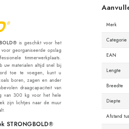
Aanvull
Merk
Categorie
BOLD
® is geschikt voor het
ls voor georganiseerde opslag
EAN
ssionele timmerwerkplaats.
uw materialen altijd snel bij
Lengte
ord toe te voegen, kunt u
zoals boren, zagen en ander
Breedte
bevolen draagcapaciteit van
ng van 300 kg voor het hele
Diepte
 zijn lichtjes naar de muur
lt.
Afstand tu
e rek STRONGBOLD®