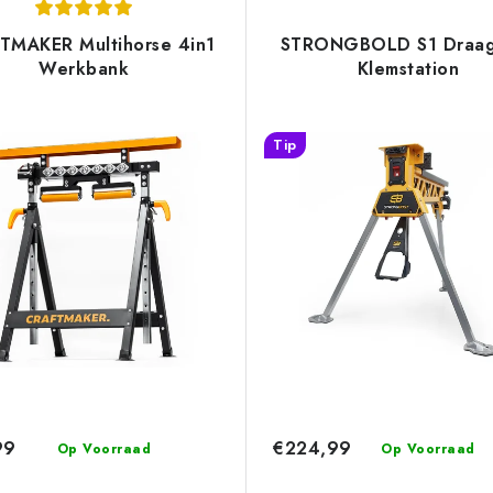
TMAKER Multihorse 4in1
STRONGBOLD S1 Draag
Werkbank
Klemstation
Tip
99
€224,99
Op Voorraad
Op Voorraad