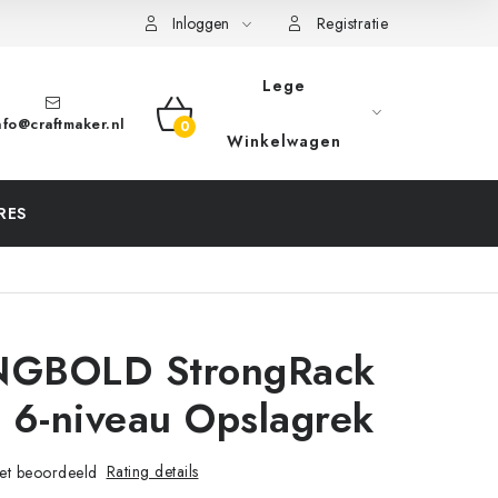
Inloggen
Registratie
Lege
nfo
@
craftmaker.nl
SHOPPING
Winkelwagen
CART
RES
GBOLD StrongRack
 6-niveau Opslagrek
Rating details
et beoordeeld