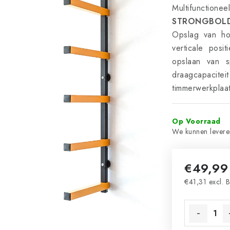
Multifunction
STRONGBOL
Opslag van ho
verticale posi
opslaan van s
draagcapaci
timmerwerkplaa
Op Voorraad
€49,99
€41,31 excl.
Measure pri